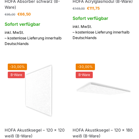
HOFA Absorber schwarz (B-
HOFA Acrylglasmodul (B-Ware)
Ware)
€
111,75
€
149,00
€
66,50
€
95,00
Sofort verfügbar
Sofort verfügbar
inkl. MwSt.
– kostenlose Lieferung innerhalb
inkl. MwSt.
Deutschlands
– kostenlose Lieferung innerhalb
Deutschlands
-30,00%
-30,00%
B-Ware
B-Ware
HOFA Akustiksegel – 120 x 120
HOFA Akustiksegel – 120 x 180
weiß (B-Ware)
weiß (B-Ware)