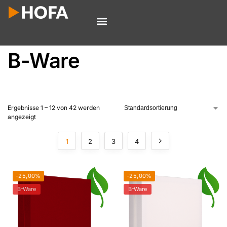
B-Ware
Ergebnisse 1 – 12 von 42 werden
angezeigt
1
2
3
4
-25,00%
-25,00%
B-Ware
B-Ware