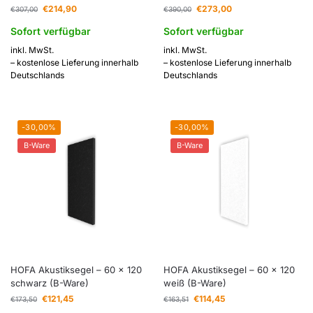
€
214,90
€
273,00
€
307,00
€
390,00
Sofort verfügbar
Sofort verfügbar
inkl. MwSt.
inkl. MwSt.
– kostenlose Lieferung innerhalb
– kostenlose Lieferung innerhalb
Deutschlands
Deutschlands
-30,00%
-30,00%
B-Ware
B-Ware
HOFA Akustiksegel – 60 x 120
HOFA Akustiksegel – 60 x 120
schwarz (B-Ware)
weiß (B-Ware)
€
121,45
€
114,45
€
173,50
€
163,51