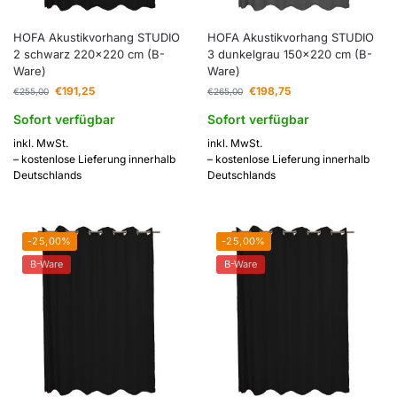
HOFA Akustikvorhang STUDIO
HOFA Akustikvorhang STUDIO
2 schwarz 220×220 cm (B-
3 dunkelgrau 150×220 cm (B-
Ware)
Ware)
€
191,25
€
198,75
€
255,00
€
265,00
Sofort verfügbar
Sofort verfügbar
inkl. MwSt.
inkl. MwSt.
– kostenlose Lieferung innerhalb
– kostenlose Lieferung innerhalb
Deutschlands
Deutschlands
-25,00%
-25,00%
B-Ware
B-Ware