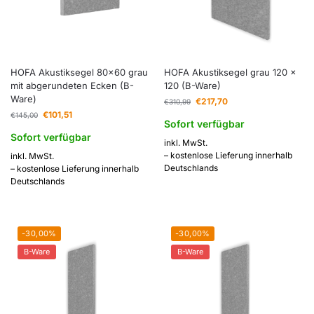
HOFA Akustiksegel 80×60 grau
HOFA Akustiksegel grau 120 x
mit abgerundeten Ecken (B-
120 (B-Ware)
Ware)
€
217,70
€
310,99
€
101,51
€
145,00
Sofort verfügbar
Sofort verfügbar
inkl. MwSt.
– kostenlose Lieferung innerhalb
inkl. MwSt.
Deutschlands
– kostenlose Lieferung innerhalb
Deutschlands
-30,00%
-30,00%
B-Ware
B-Ware