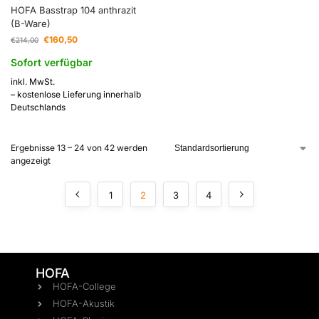
HOFA Basstrap 104 anthrazit
(B-Ware)
€
160,50
€
214,00
Sofort verfügbar
inkl. MwSt.
– kostenlose Lieferung innerhalb
Deutschlands
Ergebnisse 13 – 24 von 42 werden
angezeigt
1
2
3
4
HOFA
HOFA-College
HOFA-Akustik