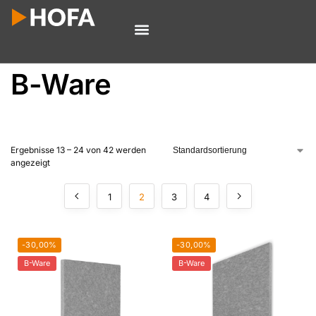
B-Ware
Ergebnisse 13 – 24 von 42 werden
angezeigt
1
2
3
4
-30,00%
-30,00%
B-Ware
B-Ware