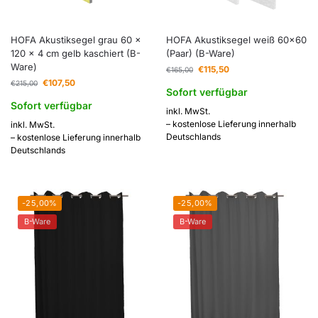
HOFA Akustiksegel grau 60 x
HOFA Akustiksegel weiß 60×60
120 x 4 cm gelb kaschiert (B-
(Paar) (B-Ware)
Ware)
€
115,50
€
165,00
€
107,50
€
215,00
Sofort verfügbar
Sofort verfügbar
inkl. MwSt.
– kostenlose Lieferung innerhalb
inkl. MwSt.
Deutschlands
– kostenlose Lieferung innerhalb
Deutschlands
-25,00%
-25,00%
B-Ware
B-Ware