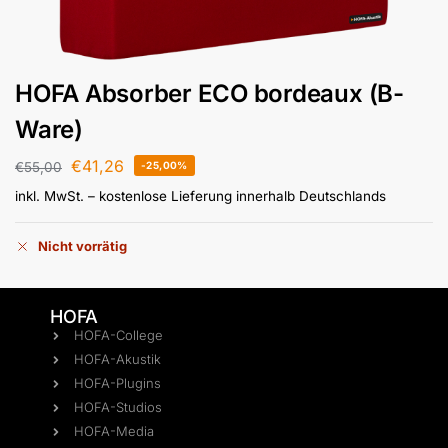
HOFA Absorber ECO bordeaux (B-
Ware)
€
41,26
€
55,00
-25,00%
inkl. MwSt.
– kostenlose Lieferung innerhalb Deutschlands
Nicht vorrätig
HOFA
HOFA-College
HOFA-Akustik
HOFA-Plugins
HOFA-Studios
HOFA-Media