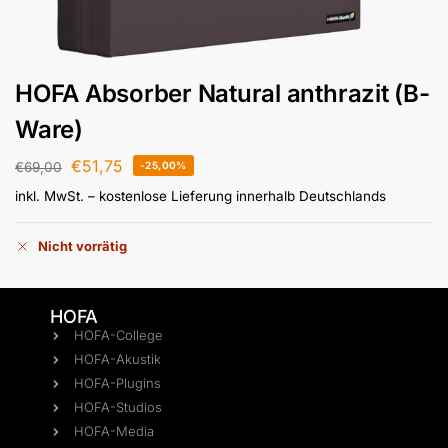
HOFA Absorber Natural anthrazit (B-
Ware)
€
51,75
€
69,00
-25,00%
inkl. MwSt.
– kostenlose Lieferung innerhalb Deutschlands
Nicht vorrätig
HOFA
HOFA-College
HOFA-Akustik
HOFA-Plugins
HOFA-Studios
HOFA-Media