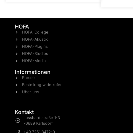
HOFA
HOFA-College
HOFA-Akustik
HOFA-Plugins
HOFA-Studios
HOFA-Media
Informationen
Presse
Bestellung widerrufen
Über uns
Kontakt
Lusshardtstraße 1-3
76689 Karlsdorf
+49 7251 3472-0