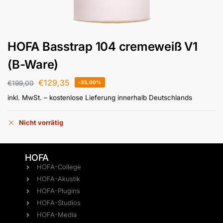
HOFA Basstrap 104 cremeweiß V1
(B-Ware)
€
129,35
€
199,00
-35,00%
inkl. MwSt.
– kostenlose Lieferung innerhalb Deutschlands
Nicht vorrätig
HOFA
HOFA-College
HOFA-Akustik
HOFA-Plugins
HOFA-Studios
HOFA-Media