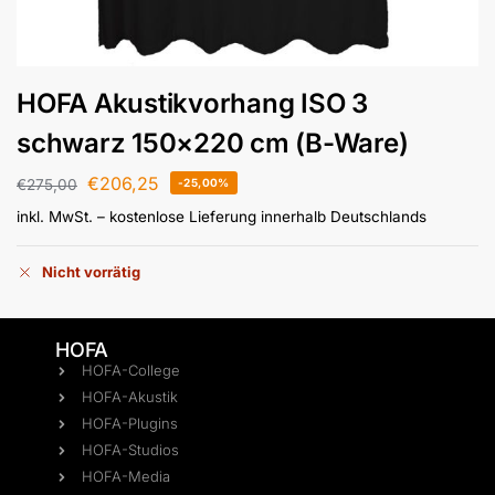
HOFA Akustikvorhang ISO 3
schwarz 150×220 cm (B-Ware)
€
206,25
€
275,00
-25,00%
inkl. MwSt.
– kostenlose Lieferung innerhalb Deutschlands
Nicht vorrätig
HOFA
HOFA-College
HOFA-Akustik
HOFA-Plugins
HOFA-Studios
HOFA-Media