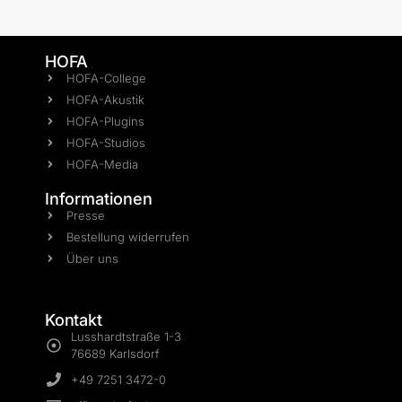
HOFA
HOFA-College
HOFA-Akustik
HOFA-Plugins
HOFA-Studios
HOFA-Media
Informationen
Presse
Bestellung widerrufen
Über uns
Kontakt
Lusshardtstraße 1-3
76689 Karlsdorf
+49 7251 3472-0