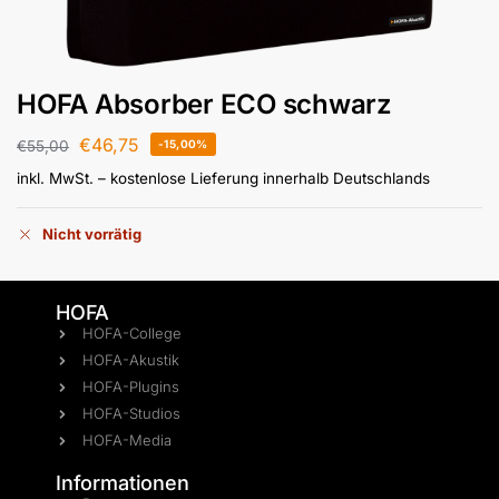
HOFA Absorber ECO schwarz
€
46,75
€
55,00
-15,00%
inkl. MwSt.
– kostenlose Lieferung innerhalb Deutschlands
Nicht vorrätig
HOFA
HOFA-College
HOFA-Akustik
HOFA-Plugins
HOFA-Studios
HOFA-Media
Informationen