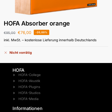
HOFA Absorber orange
€
76,00
€
95,00
-20,00%
inkl. MwSt.
– kostenlose Lieferung innerhalb Deutschlands
Nicht vorrätig
HOFA
HOFA-College
HOFA-Akustik
HOFA-Plugins
HOFA-Studios
HOFA-Media
Informationen