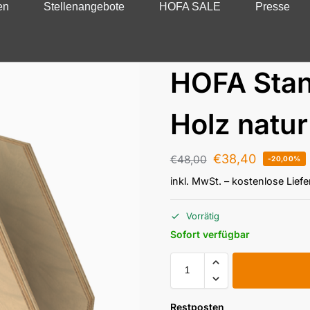
en
Stellenangebote
HOFA SALE
Presse
HOFA Stan
Holz natur
€
38,40
€
48,00
-20,00%
inkl. MwSt.
– kostenlose Lief
Vorrätig
Sofort verfügbar
Restposten