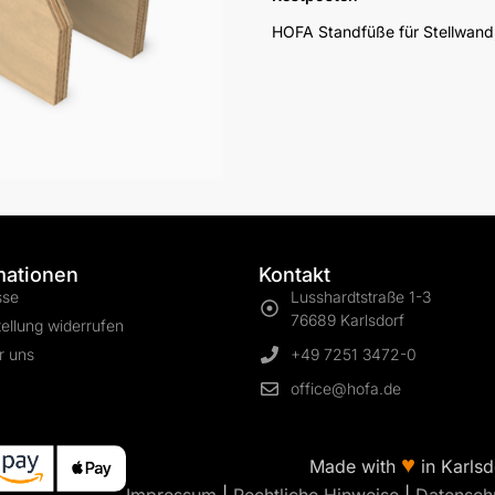
HOFA Standfüße für Stellwand,
mationen
Kontakt
sse
Lusshardtstraße 1-3
76689 Karlsdorf
ellung widerrufen
r uns
+49 7251 3472-0
office@hofa.de
♥
Made with
in Karlsd