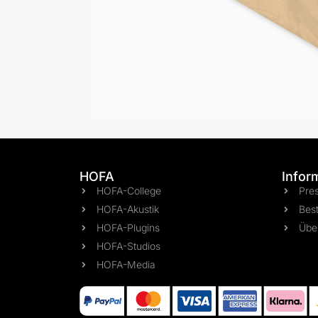
HOFA
Infor
HOFA-College
Pre
HOFA-Akustik
Best
HOFA-Plugins
Übe
HOFA-Studios
HOFA-Media