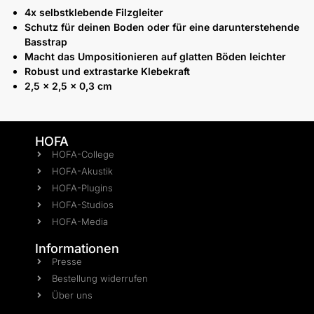
4x selbstklebende Filzgleiter
Schutz für deinen Boden oder für eine darunterstehende
Basstrap
Macht das Umpositionieren auf glatten Böden leichter
Robust und extrastarke Klebekraft
2,5 x 2,5 x 0,3 cm
HOFA
HOFA-College
HOFA-Akustik
HOFA-Plugins
HOFA-Studios
HOFA-Media
Informationen
Presse
Bestellung widerrufen
Über uns