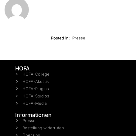
Posted in:
Presse
HOFA
HOFA-College
HOFA-Akustik
HOFA-Plugins
HOFA-Studios
HOFA-Media
Informationen
Presse
Bestellung widerrufen
Über uns