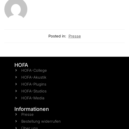
Posted in:
Presse
HOFA
HOFA-College
HOFA-Akustik
HOFA-Plugins
HOFA-Studios
HOFA-Media
Informationen
Presse
Bestellung widerrufen
Über uns