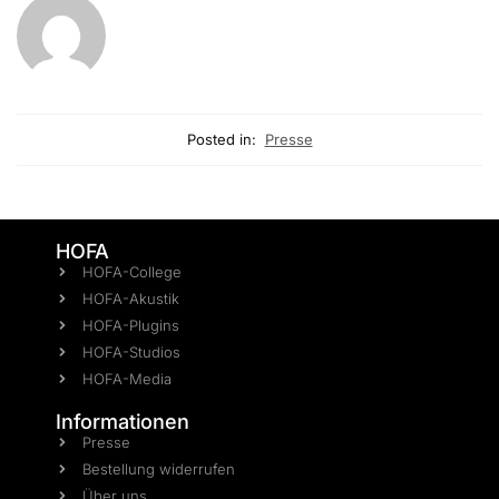
Posted in:
Presse
HOFA
HOFA-College
HOFA-Akustik
HOFA-Plugins
HOFA-Studios
HOFA-Media
Informationen
Presse
Bestellung widerrufen
Über uns