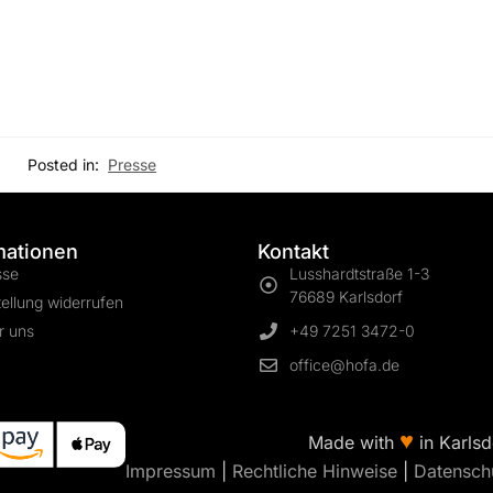
Posted in:
Presse
mationen
Kontakt
sse
Lusshardtstraße 1-3
76689 Karlsdorf
ellung widerrufen
r uns
+49 7251 3472-0
office@hofa.de
♥
Made with
in Karlsd
Impressum
|
Rechtliche Hinweise
|
Datensch