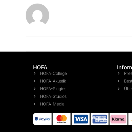
HOFA
Infor
HOFA-College
Pre
HOFA-Akustik
Best
HOFA-Plugins
Übe
HOFA-Studios
HOFA-Media