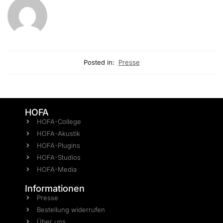
Posted in:
Presse
HOFA
HOFA-College
HOFA-Akustik
HOFA-Plugins
HOFA-Studios
HOFA-Media
Informationen
Presse
Bestellung widerrufen
Über uns