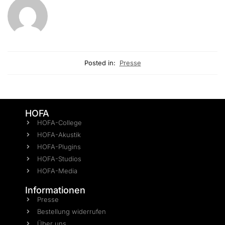
Posted in:
Presse
HOFA
HOFA-College
HOFA-Akustik
HOFA-Plugins
HOFA-Studios
HOFA-Media
Informationen
Presse
Bestellung widerrufen
Über uns