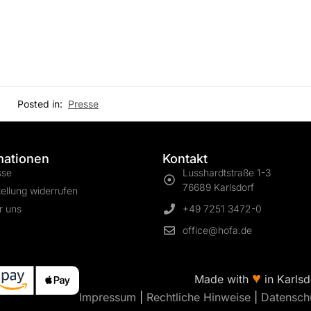
Posted in:
Presse
mationen
Kontakt
sse
Lusshardtstraße 1-3
76689 Karlsdorf
ellung widerrufen
r uns
+49 7251 3472-0
office@hofa.de
♥
Made with
in Karlsd
Impressum
|
Rechtliche Hinweise
|
Datensch