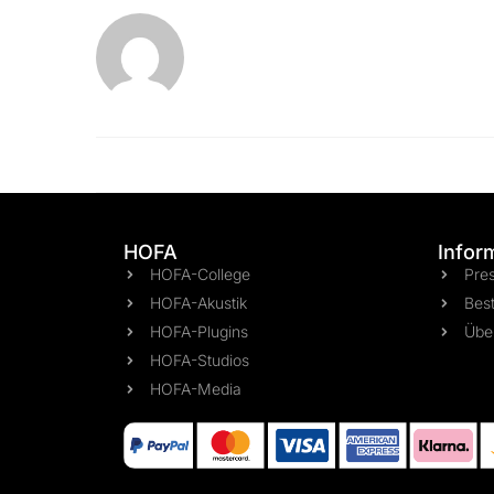
HOFA
Infor
HOFA-College
Pre
HOFA-Akustik
Best
HOFA-Plugins
Übe
HOFA-Studios
HOFA-Media