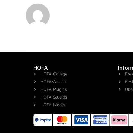
HOFA
Infor
HOFA-College
Pre
HOFA-Akustik
Best
HOFA-Plugins
Übe
HOFA-Studios
HOFA-Media