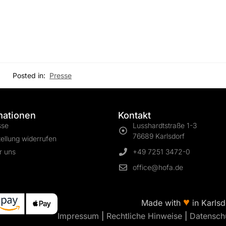
Posted in:
Presse
mationen
Kontakt
sse
Lusshardtstraße 1-3
76689 Karlsdorf
ellung widerrufen
r uns
+49 7251 3472-0
office@hofa.de
♥
Made with
in Karlsd
Impressum
|
Rechtliche Hinweise
|
Datensch