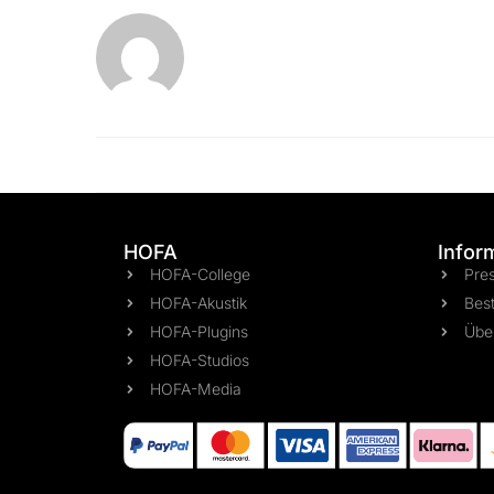
HOFA
Infor
HOFA-College
Pre
HOFA-Akustik
Best
HOFA-Plugins
Übe
HOFA-Studios
HOFA-Media