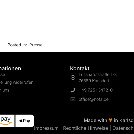
Posted in:
Presse
mationen
Kontakt
sse
Lusshardtstraße 1-3
76689 Karlsdorf
ellung widerrufen
r uns
+49 7251 3472-0
office@hofa.de
♥
Made with
in Karlsd
Impressum
|
Rechtliche Hinweise
|
Datensch