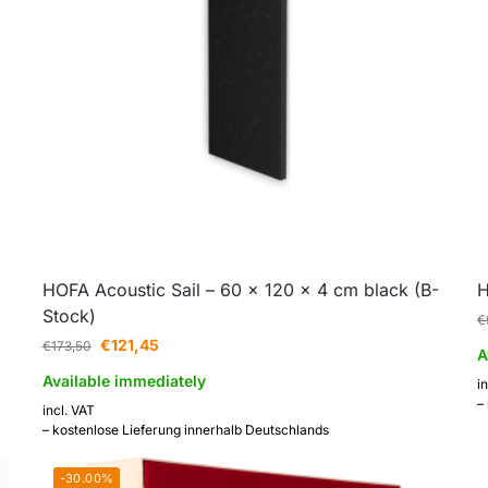
HOFA Acoustic Sail – 60 x 120 x 4 cm black (B-
H
Stock)
€
€
121,45
€
173,50
A
Available immediately
i
–
incl. VAT
– kostenlose Lieferung innerhalb Deutschlands
-30.00%