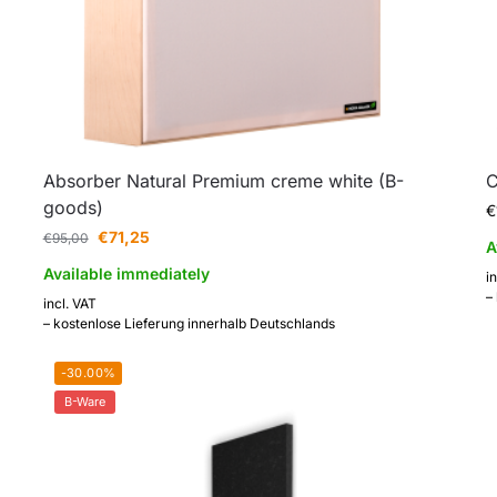
Absorber Natural Premium creme white (B-
C
goods)
€
€
71,25
€
95,00
A
Available immediately
i
–
incl. VAT
– kostenlose Lieferung innerhalb Deutschlands
-30.00%
B-Ware