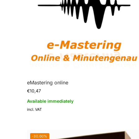
eMastering online
€
10,47
Available immediately
incl. VAT
-30.00%