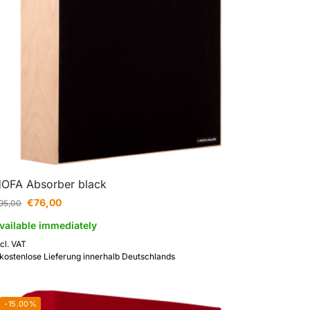
OFA Absorber black
€
76,00
95,00
vailable immediately
ncl. VAT
 kostenlose Lieferung innerhalb Deutschlands
-15.00%