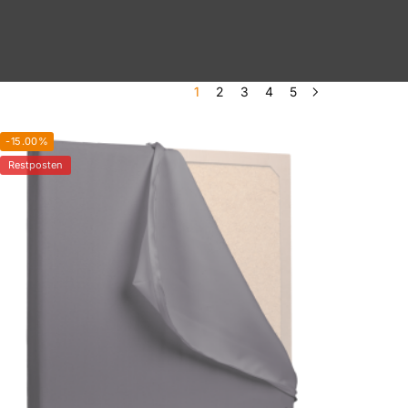
1
2
3
4
5
-15.00%
Restposten