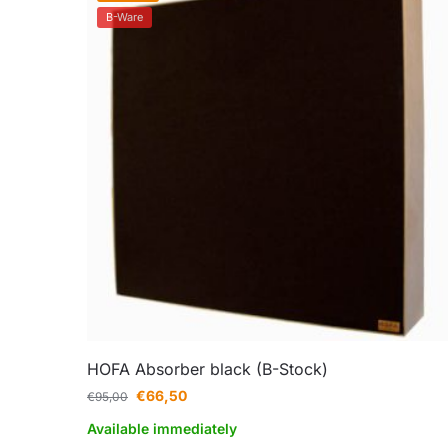
B-Ware
HOFA Absorber black (B-Stock)
€
66,50
€
95,00
Available immediately