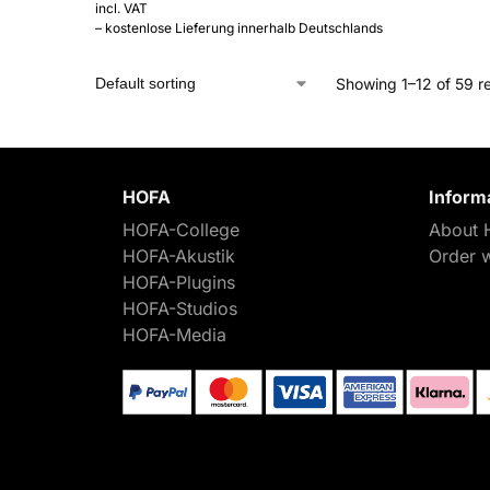
incl. VAT
– kostenlose Lieferung innerhalb Deutschlands
Showing 1–12 of 59 re
HOFA
Inform
HOFA-College
About 
HOFA-Akustik
Order 
HOFA-Plugins
HOFA-Studios
HOFA-Media