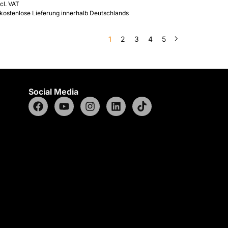
ncl. VAT
 kostenlose Lieferung innerhalb Deutschlands
1
2
3
4
5
Social Media