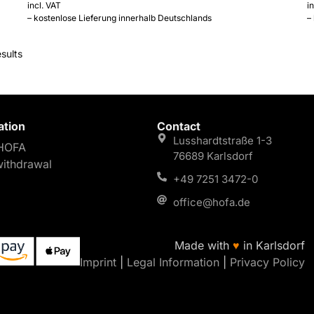
incl. VAT
i
– kostenlose Lieferung innerhalb Deutschlands
–
sults
ation
Contact
Lusshardtstraße 1-3
HOFA
76689 Karlsdorf
withdrawal
+49 7251 3472-0
office@hofa.de
Made with
♥
in Karlsdorf
Imprint
|
Legal Information
|
Privacy Policy