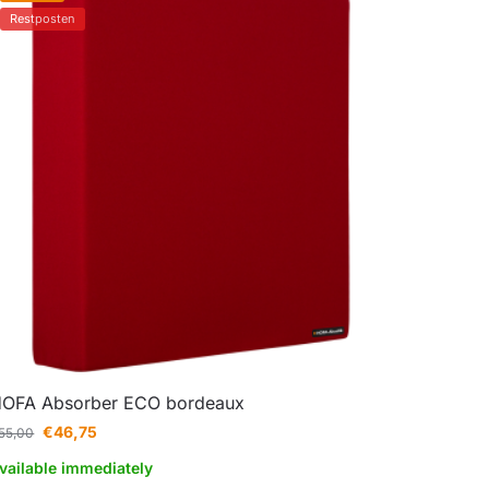
Restposten
OFA Absorber ECO bordeaux
€
46,75
55,00
vailable immediately