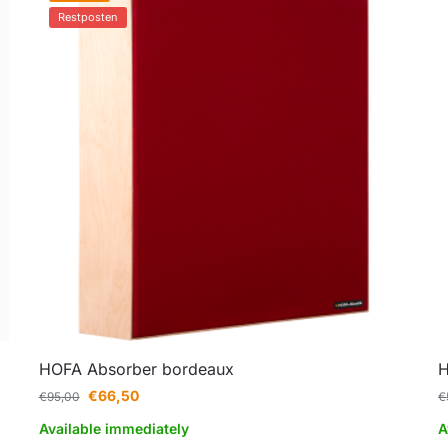
Restposten
HOFA Absorber bordeaux
H
€
66,50
€
95,00
€
Available immediately
A