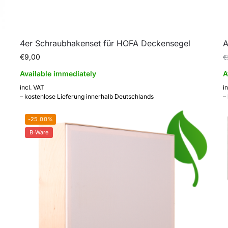
4er Schraubhakenset für HOFA Deckensegel
A
€
9,00
€
Available immediately
A
incl. VAT
i
– kostenlose Lieferung innerhalb Deutschlands
–
-25.00%
B-Ware