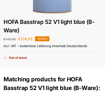
HOFA Basstrap 52 V1 light blue (B-
Ware)
€
104,93
€
149,90
-30.00%
incl. VAT
– kostenlose Lieferung innerhalb Deutschlands
Out of stock
Matching products for HOFA
Basstrap 52 V1 light blue (B-Ware):