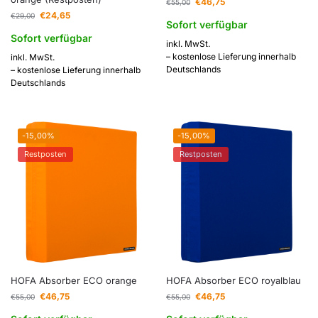
€
46,75
€
55,00
€
24,65
€
29,00
Sofort verfügbar
Sofort verfügbar
inkl. MwSt.
– kostenlose Lieferung innerhalb
inkl. MwSt.
Deutschlands
– kostenlose Lieferung innerhalb
Deutschlands
-15,00%
-15,00%
Restposten
Restposten
HOFA Absorber ECO orange
HOFA Absorber ECO royalblau
€
46,75
€
46,75
€
55,00
€
55,00