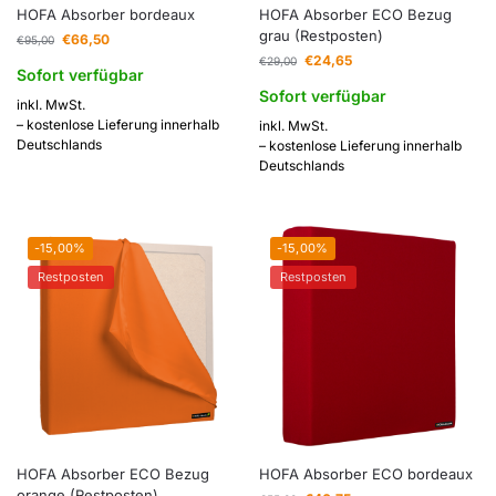
HOFA Absorber bordeaux
HOFA Absorber ECO Bezug
grau (Restposten)
€
66,50
€
95,00
€
24,65
€
29,00
Sofort verfügbar
Sofort verfügbar
inkl. MwSt.
– kostenlose Lieferung innerhalb
inkl. MwSt.
Deutschlands
– kostenlose Lieferung innerhalb
Deutschlands
-15,00%
-15,00%
Restposten
Restposten
HOFA Absorber ECO Bezug
HOFA Absorber ECO bordeaux
orange (Restposten)