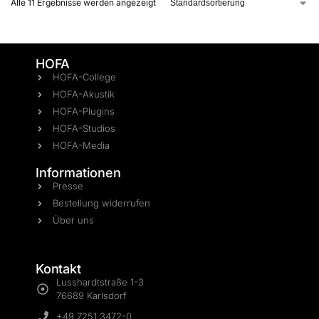
Alle 11 Ergebnisse werden angezeigt
HOFA
HOFA-College
HOFA-Akustik
HOFA-Plugins
HOFA-Studios
HOFA-Media
Informationen
Presse
Bestellung widerrufen
Über uns
Kontakt
Lusshardtstraße 1-3
76689 Karlsdorf
+49 7251 3472-0